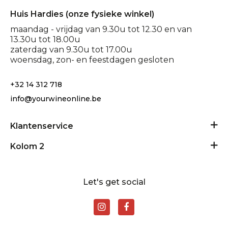
Huis Hardies (onze fysieke winkel)
maandag - vrijdag van 9.30u tot 12.30 en van
13.30u tot 18.00u
zaterdag van 9.30u tot 17.00u
woensdag, zon- en feestdagen gesloten
+32 14 312 718
info@yourwineonline.be
Klantenservice
Algemene voorwaarden
Kolom 2
Privacy Policy
24/24 geopend
Disclaimer
Let's get social
Contact
Levering en retour
Rondplein 11 - 2400 Mol
BE0881903511