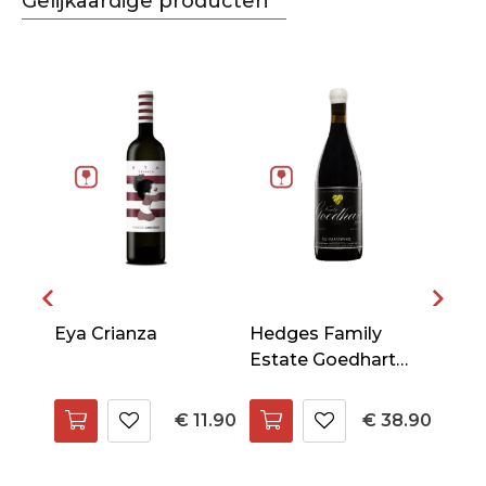
Gelijkaardige producten
o
Eya Crianza
Hedges Family
Hedg
Estate Goedhart
Esta
Syrah
82.90
€ 11.90
€ 38.90