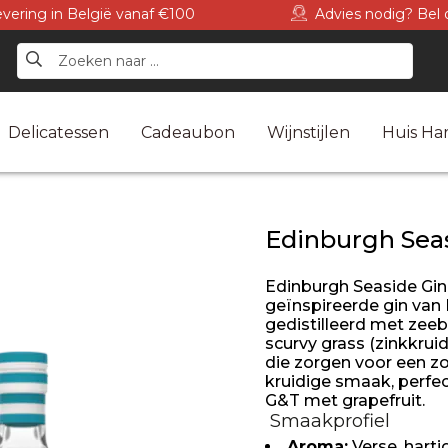
levering in België vanaf €100
Advies nodig? Bel 
Delicatessen
Cadeaubon
Wijnstijlen
Huis Har
Edinburgh Sea
Edinburgh Seaside Gi
geïnspireerde gin van
gedistilleerd met zeeb
scurvy grass (zinkkruid
die zorgen voor een zo
kruidige smaak, perfec
G&T met grapefruit.
Smaakprofiel
Aroma:
Verse, harti