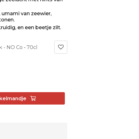
 umami van zeewier,
 tonen.
ruidig, en een beetje zilt.
k - NO Co
70cl
-
kelmandje