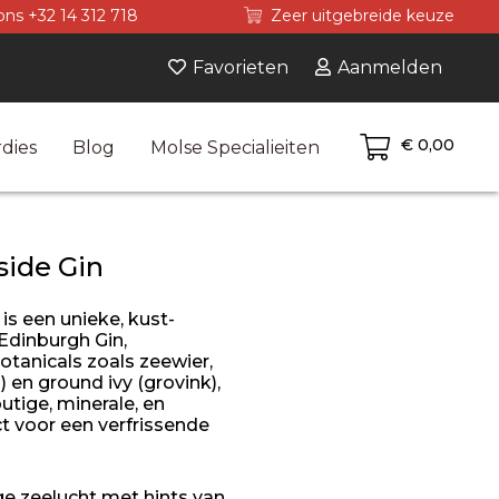
ons +32 14 312 718
Zeer uitgebreide keuze
Favorieten
Aanmelden
€ 0,00
dies
Blog
Molse Specialieiten
side Gin
n
is een unieke, kust-
Edinburgh Gin
,
otanicals zoals zeewier,
) en ground ivy (grovink),
utige, minerale, en
t voor een verfrissende
ge zeelucht met hints van