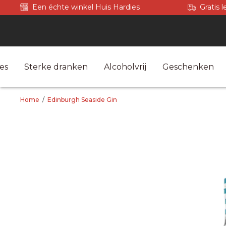
Een échte winkel Huis Hardies
Gratis 
es
Sterke dranken
Alcoholvrij
Geschenken
Home
/
Edinburgh Seaside Gin