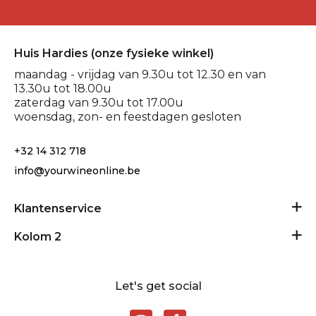
Huis Hardies (onze fysieke winkel)
maandag - vrijdag van 9.30u tot 12.30 en van
13.30u tot 18.00u
zaterdag van 9.30u tot 17.00u
woensdag, zon- en feestdagen gesloten
+32 14 312 718
info@yourwineonline.be
Klantenservice
Algemene voorwaarden
Kolom 2
Privacy Policy
24/24 geopend
Disclaimer
Let's get social
Contact
Levering en retour
Rondplein 11 - 2400 Mol