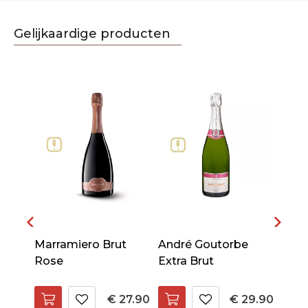
Gelijkaardige producten
s
Marramiero Brut
André Goutorbe
Chan
liter
Rose
Extra Brut
Bast
86.90
€ 27.90
€ 29.90