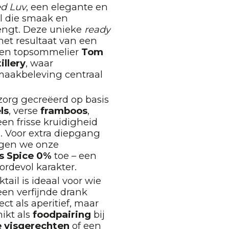
ed Luv
, een elegante en
il die smaak en
engt. Deze unieke
ready
het resultaat van een
en topsommelier
Tom
illery
, waar
aakbeleving centraal
zorg gecreëerd op basis
ls
, verse
framboos
,
en frisse kruidigheid
m
. Voor extra diepgang
egen we onze
s Spice 0%
toe – een
oordevol karakter.
il is ideaal voor wie
en verfijnde drank
ect als aperitief, maar
ikt als
foodpairing
bij
e visgerechten
of een