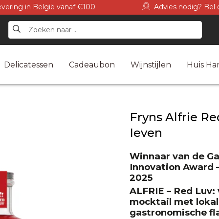
levering in België vanaf €100
Advies nodig? Bel 
Delicatessen
Cadeaubon
Wijnstijlen
Huis Har
Fryns Alfrie R
Ieven
Winnaar van de Gau
Innovation Award 
2025
ALFRIE – Red Luv: v
mocktail met lokal
gastronomische fla