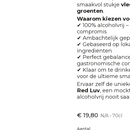
smaakvol stukje
vl
groenten
.
Waarom kiezen vo
✔ 100% alcoholvrij 
compromis
✔ Ambachtelijk gep
✔ Gebaseerd op loka
ingrediënten
✔ Perfect gebalanc
gastronomische co
✔ Klaar om te drink
voor de ultieme sm
Ervaar zelf de uni
Red Luv
, een mockt
alcoholvrij nooit saai
€ 19,80
N/A
70cl
-
Aantal