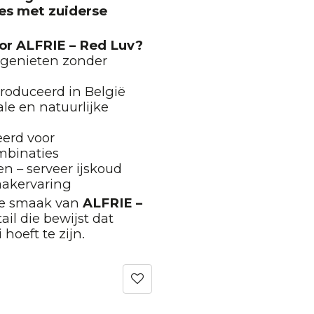
ees met zuiderse
or ALFRIE – Red Luv?
– genieten zonder
roduceerd in België
le en natuurlijke
eerd voor
mbinaties
en – serveer ijskoud
aakervaring
eke smaak van
ALFRIE –
ail die bewijst dat
 hoeft te zijn.