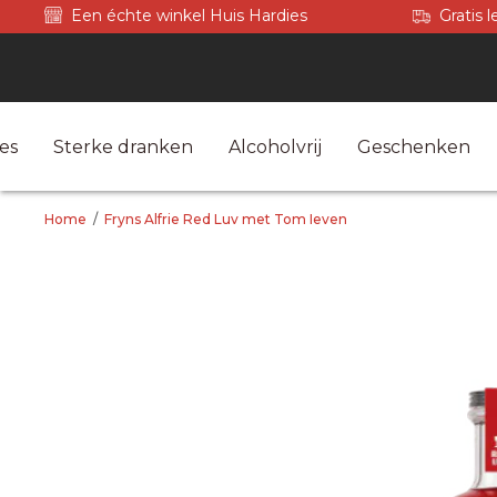
Een échte winkel Huis Hardies
Gratis 
es
Sterke dranken
Alcoholvrij
Geschenken
Home
/
Fryns Alfrie Red Luv met Tom Ieven