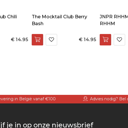
ub Chili
The Mocktail Club Berry
JNPR RHHM 
Bash
RHHM
€ 14.95
€ 14.95
levering in België vanaf €100
Advies nodig? Bel 
jf je in op onze nieuwsbrief