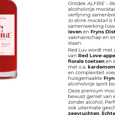
Ontdek
ALFRIE – R
alcoholvrije mockta
verfijning samenbr
to drink mocktail
is 
samenwerking tuss
Ieven
en
Fryns Dist
vakmanschap en sm
staan.
Red Luv wordt met 
van
Red Love-appe
florale toetsen
en e
met o.a.
kardemo
en complexiteit vo
huisgemaakte
Fryn
alcoholvrije spirit b
Deze premium mockta
bewust geniet van e
zonder alcohol. Perf
ook uitermate gesch
zeevruchten
,
licht