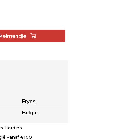
kelmandje
Fryns
België
s Hardies
lgië vanaf €100