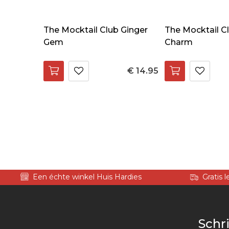
The Mocktail Club Ginger
The Mocktail Cl
Gem
Charm
€ 14.95
Een échte winkel Huis Hardies
Gratis 
Schri