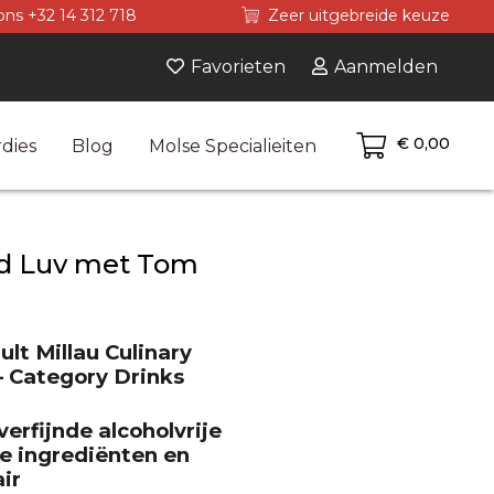
ons +32 14 312 718
Zeer uitgebreide keuze
Favorieten
Aanmelden
€ 0,00
dies
Blog
Molse Specialieiten
ed Luv met Tom
lt Millau Culinary
– Category Drinks
erfijnde alcoholvrije
e ingrediënten en
ir