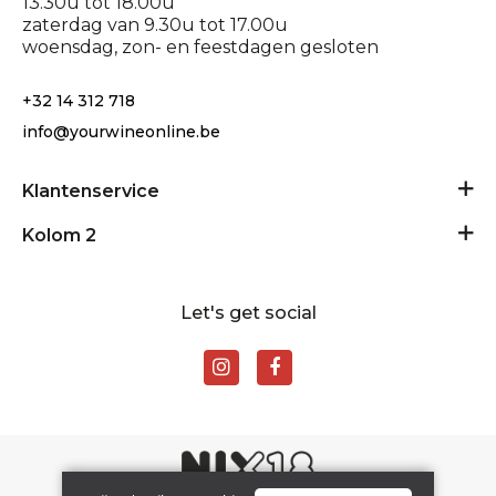
13.30u tot 18.00u
zaterdag van 9.30u tot 17.00u
woensdag, zon- en feestdagen gesloten
+32 14 312 718
info@yourwineonline.be
Klantenservice
Algemene voorwaarden
Kolom 2
Privacy Policy
24/24 geopend
Disclaimer
Let's get social
Contact
Levering en retour
Rondplein 11 - 2400 Mol
BE0881903511