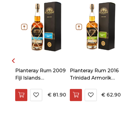
2014
Planteray Rum 2009
Planteray Rum 2016
e
Fiji Islands
Trinidad Armorik
Kilchoman Peated
Whisky Cask
Whisky Cask
69.90
€ 81.90
€ 62.90