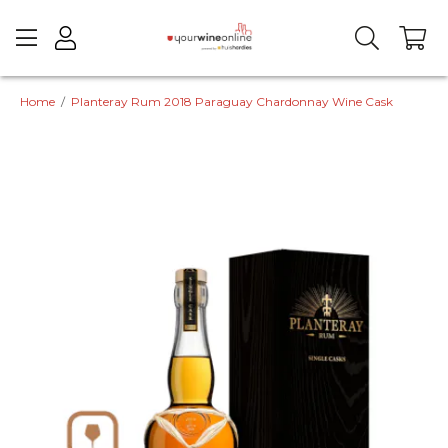
Home
/
Planteray Rum 2018 Paraguay Chardonnay Wine Cask