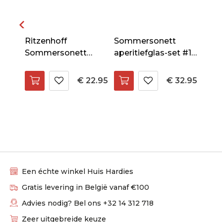
Ritzenhoff
Sommersonett
Sommersonett
aperitiefglas-set #15
#2
Allround # 1 en #2
en #16
22.95
€ 22.95
€ 32.95
Een échte winkel Huis Hardies
Gratis levering in België vanaf €100
Advies nodig? Bel ons +32 14 312 718
Zeer uitgebreide keuze