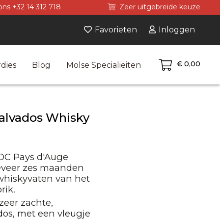
ons +32 14 312 718
Zeer uitgebreide keuze
Favorieten
Inloggen
€ 0,00
dies
Blog
Molse Specialieiten
alvados Whisky
AOC Pays d'Auge
eveer zes maanden
 whiskyvaten van het
rik.
 zeer zachte,
dos, met een vleugje