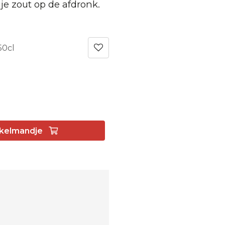
je zout op de afdronk.
50cl
kelmandje