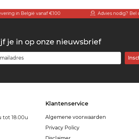
levering in België vanaf €100
Advies nodig? Bel 
jf je in op onze nieuwsbrief
Insc
Klantenservice
Algemene voorwaarden
u tot 18.00u
Privacy Policy
Disclaimer