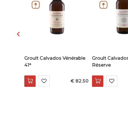
ge d'Or
Groult Calvados Vénérable
Groult Calvado
41°
Réserve
€ 109.90
€ 82.50