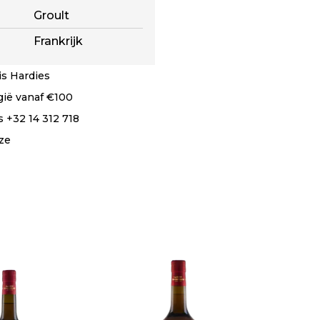
Groult
Frankrijk
s Hardies
lgië vanaf €100
 +32 14 312 718
ze