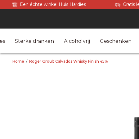
Een échte winkel Huis Hardies
Gratis 
es
Sterke dranken
Alcoholvrij
Geschenken
Home
/
Roger Groult Calvados Whisky Finish 45%