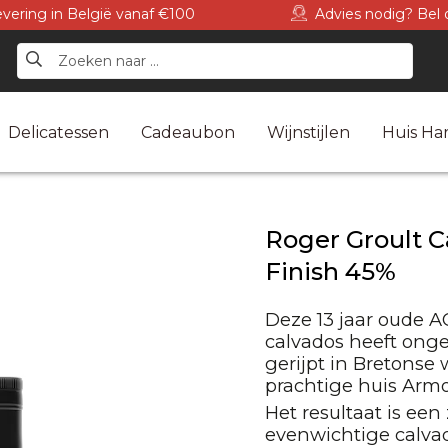
levering in België vanaf €100
Advies nodig? Bel 
Delicatessen
Cadeaubon
Wijnstijlen
Huis Har
Roger Groult C
Finish 45%
Deze 13 jaar oude 
calvados heeft ong
gerijpt in Bretonse
prachtige huis Armo
Het resultaat is een
evenwichtige calva