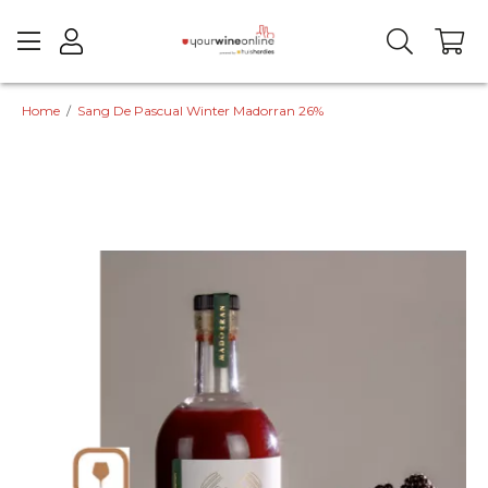
Home
/
Sang De Pascual Winter Madorran 26%