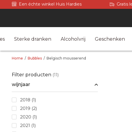
Een échte winkel Huis Hardies
Gratis 
es
Sterke dranken
Alcoholvrij
Geschenken
Home
/
Bubbles
/
Belgisch mousserend
Filter producten
(11)
wijnjaar
2018
(1)
2019
(2)
2020
(1)
2021
(1)