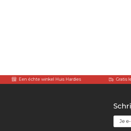
Een échte winkel Huis Hardies
Gratis 
Schri