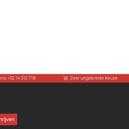
ons +32 14 312 718
Zeer uitgebreide keuze
hrijven