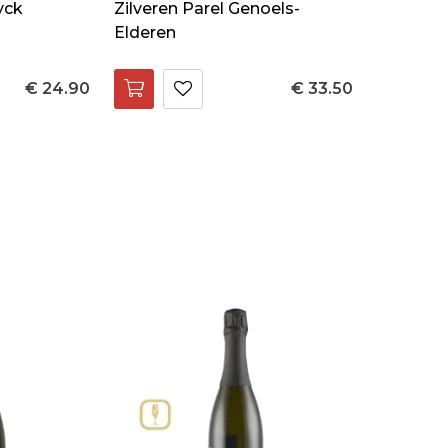
yck
Zilveren Parel Genoels-
Elderen
€ 24.90
€ 33.50