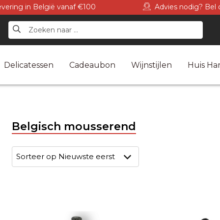
levering in België vanaf €100
Advies nodig? Bel 
Delicatessen
Cadeaubon
Wijnstijlen
Huis Har
Belgisch mousserend