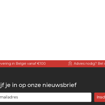
levering in België vanaf €100
Advies nodig? Bel 
jf je in op onze nieuwsbrief
Insc