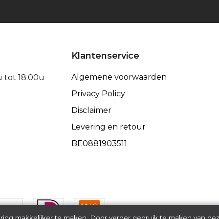
Klantenservice
Algemene voorwaarden
u tot 18.00u
Privacy Policy
Disclaimer
Levering en retour
BE0881903511
Bezorgd
ring makkelijker te maken. Door verder gebruik te maken van de