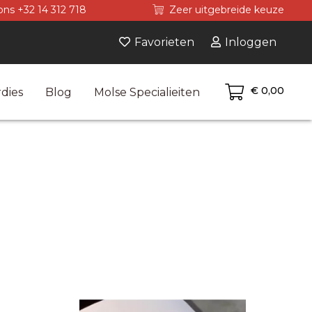
ons +32 14 312 718
Zeer uitgebreide keuze
Favorieten
Inloggen
€ 0,00
dies
Blog
Molse Specialieiten