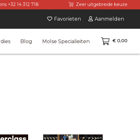
ons +32 14 312 718
Zeer uitgebreide keuze
Favorieten
Aanmelden
€ 0,00
dies
Blog
Molse Specialieiten