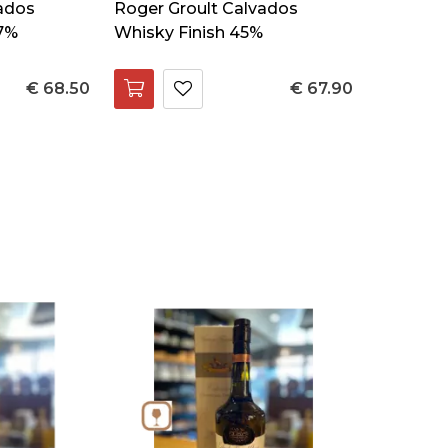
vados
Roger Groult Calvados
.7%
Whisky Finish 45%
€ 68.50
€ 67.90