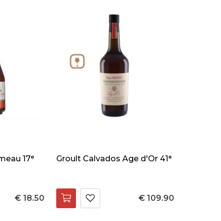
meau 17°
Groult Calvados Age d'Or 41°
€ 18.50
€ 109.90