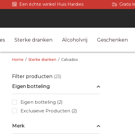
Een échte winkel Huis Hardies
Gratis 
es
Sterke dranken
Alcoholvrij
Geschenken
Home
/
Sterke dranken
/
Calvados
Filter producten
(23)
Eigen botteling
Eigen botteling
(2)
Exclusieve Producten
(2)
Merk