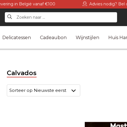
levering in België vanaf €100
Advies nodig? Bel 
Delicatessen
Cadeaubon
Wijnstijlen
Huis Har
Calvados