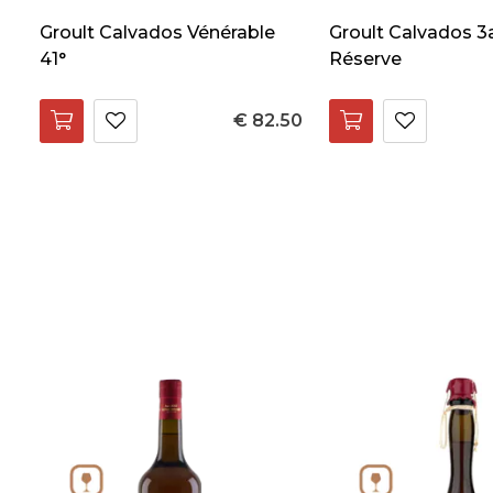
Groult Calvados Vénérable
Groult Calvados 3
41°
Réserve
€ 82.50