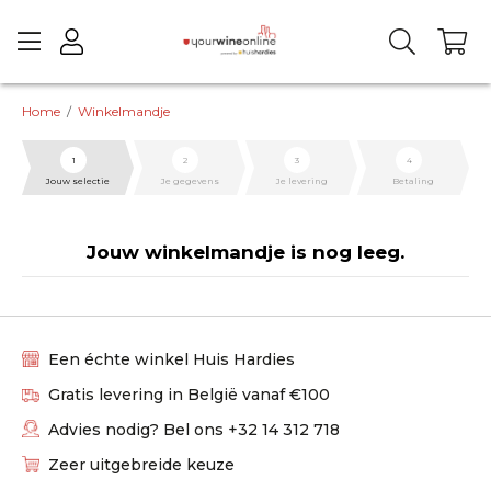
Home
/
Winkelmandje
1
2
3
4
Jouw selectie
Je gegevens
Je levering
Betaling
Jouw winkelmandje is nog leeg.
Een échte winkel Huis Hardies
Gratis levering in België vanaf €100
Advies nodig? Bel ons +32 14 312 718
Zeer uitgebreide keuze