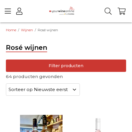
Home
/
Wijnen
/
Rosé wijnen
Rosé wijnen
Filter producten
64
producten gevonden
Eigen botteling
wijnjaar
landen
regio