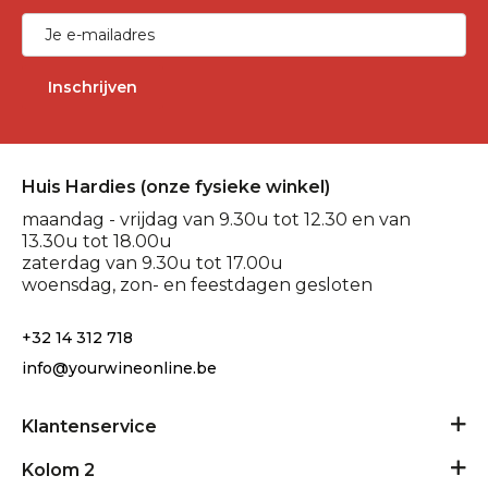
Inschrijven
Huis Hardies (onze fysieke winkel)
maandag - vrijdag van 9.30u tot 12.30 en van
13.30u tot 18.00u
zaterdag van 9.30u tot 17.00u
woensdag, zon- en feestdagen gesloten
+32 14 312 718
info@yourwineonline.be
Klantenservice
Algemene voorwaarden
Kolom 2