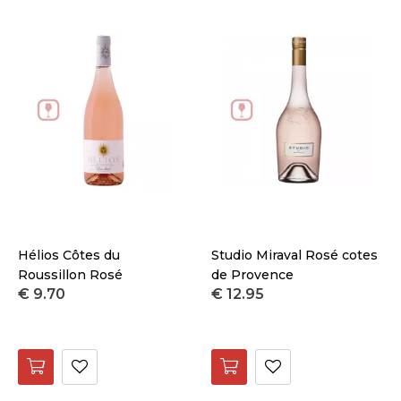
Hélios Côtes du
Studio Miraval Rosé cotes
Roussillon Rosé
de Provence
€ 9.70
€ 12.95