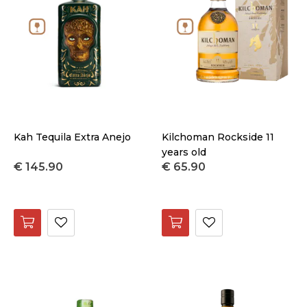
landen
regio
druif
Merk
Categorie
Kah Tequila Extra Anejo
Kilchoman Rockside 11
Maat
years old
€ 145.90
€ 65.90
Prijs