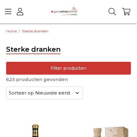
Home
/
Sterke dranken
Sterke dranken
Filter producten
625
producten gevonden
whiskystijl
whisky regio
Eigen botteling
wijnjaar