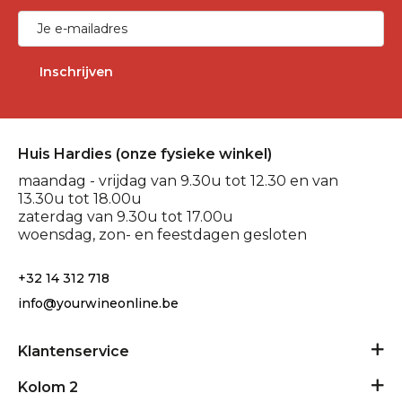
Inschrijven
Huis Hardies (onze fysieke winkel)
maandag - vrijdag van 9.30u tot 12.30 en van
13.30u tot 18.00u
zaterdag van 9.30u tot 17.00u
woensdag, zon- en feestdagen gesloten
+32 14 312 718
info@yourwineonline.be
Klantenservice
Algemene voorwaarden
Kolom 2