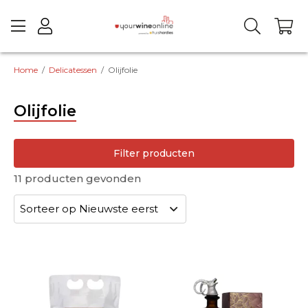
Home
/
Delicatessen
/
Olijfolie
Olijfolie
Filter producten
11
producten gevonden
Merk
Maat
Prijs