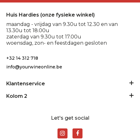
Huis Hardies (onze fysieke winkel)
maandag - vrijdag van 9.30u tot 12.30 en van
13.30u tot 18.00u
zaterdag van 9.30u tot 17.00u
woensdag, zon- en feestdagen gesloten
+32 14 312 718
info@yourwineonline.be
Klantenservice
Algemene voorwaarden
Kolom 2
Privacy Policy
24/24 geopend
Disclaimer
Let's get social
Contact
Levering en retour
Rondplein 11 - 2400 Mol
BE0881903511