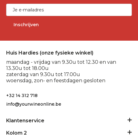
Inschrijven
Huis Hardies (onze fysieke winkel)
maandag - vrijdag van 9.30u tot 12.30 en van
13.30u tot 18.00u
zaterdag van 9.30u tot 17.00u
woensdag, zon- en feestdagen gesloten
+32 14 312 718
info@yourwineonline.be
Klantenservice
Algemene voorwaarden
Kolom 2