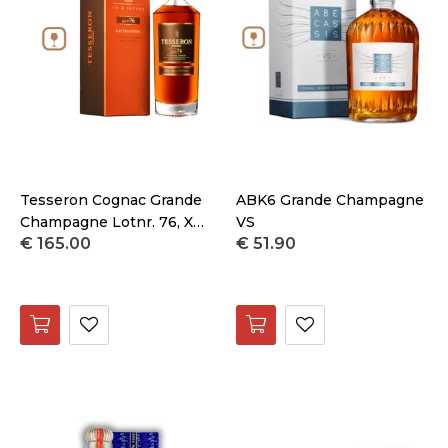
Maat
Prijs
Tesseron Cognac Grande
ABK6 Grande Champagne
Champagne Lotnr. 76, XO
VS
€ 165.00
€ 51.90
Tradition