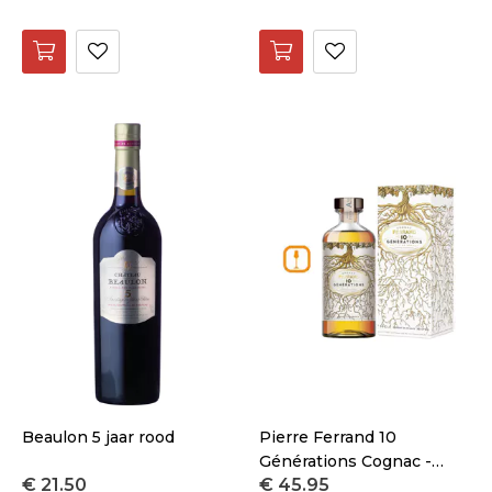
Beaulon 5 jaar rood
Pierre Ferrand 10
Générations Cognac -
€ 21.50
€ 45.95
Grande Champagne