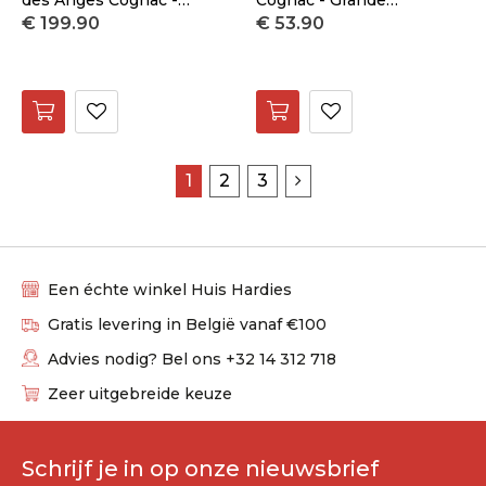
des Anges Cognac -
Cognac - Grande
€ 199.90
€ 53.90
Grande Champagne
Champagne
1
2
3
Een échte winkel Huis Hardies
Gratis levering in België vanaf €100
Advies nodig? Bel ons +32 14 312 718
Zeer uitgebreide keuze
Schrijf je in op onze nieuwsbrief