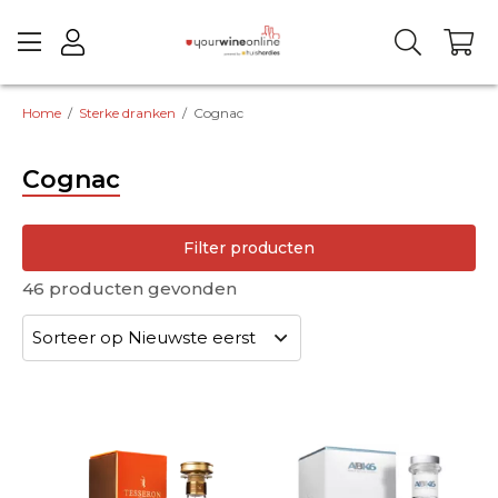
Home
/
Sterke dranken
/
Cognac
Cognac
Filter producten
46
producten gevonden
landen
regio
druif
Merk