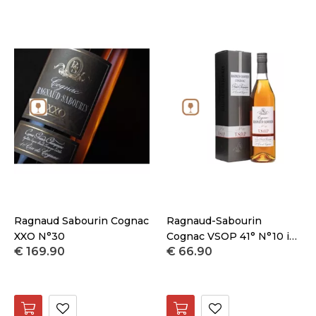
Ragnaud Sabourin Cognac
Ragnaud-Sabourin
XXO N°30
Cognac VSOP 41° N°10 in
€ 169.90
€ 66.90
etui