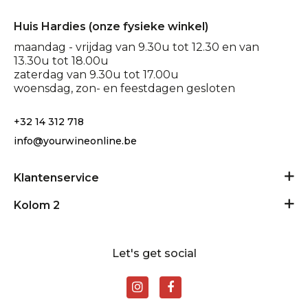
Huis Hardies (onze fysieke winkel)
maandag - vrijdag van 9.30u tot 12.30 en van
13.30u tot 18.00u
zaterdag van 9.30u tot 17.00u
woensdag, zon- en feestdagen gesloten
+32 14 312 718
info@yourwineonline.be
Klantenservice
Algemene voorwaarden
Kolom 2
Privacy Policy
24/24 geopend
Disclaimer
Let's get social
Contact
Levering en retour
Rondplein 11 - 2400 Mol
BE0881903511