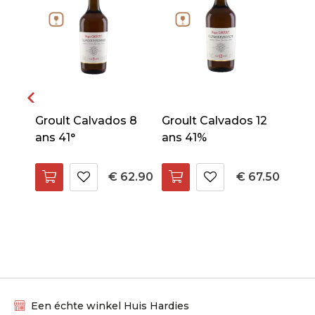
Groult Calvados 8
Groult Calvados 12
0%
ans 41°
ans 41%
46.90
€ 62.90
€ 67.50
Een échte winkel Huis Hardies