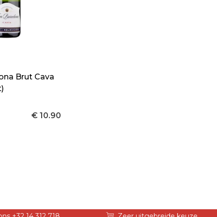
ona Brut Cava
)
€ 10.90
ons +32 14 312 718
Zeer uitgebreide keuze