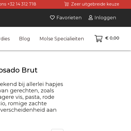
ons +32 14 312 718
Zeer uitgebreide keuze
Favorieten
Inloggen
€ 0,00
dies
Blog
Molse Specialieiten
osado Brut
ekend bij allerlei hapjes
van gerechten, zoals
gere vis, pasta, rode
cio, romige zachte
 verscheidenheid aan