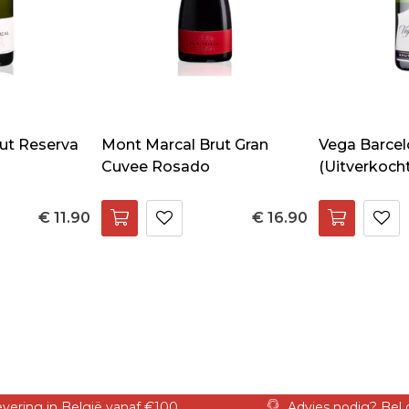
ut Reserva
Mont Marcal Brut Gran
Vega Barcel
Cuvee Rosado
(Uitverkocht
€ 11.90
€ 16.90
levering in België vanaf €100
Advies nodig? Bel 