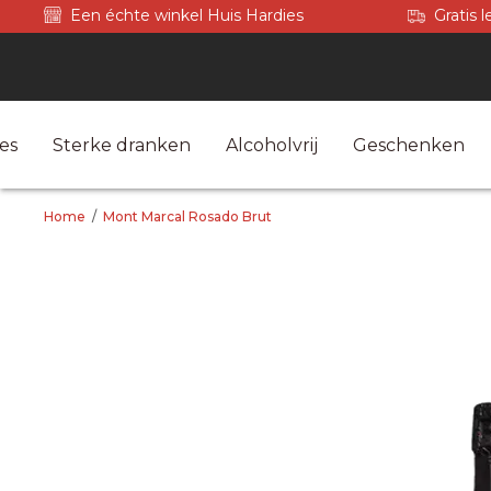
Een échte winkel Huis Hardies
Gratis 
es
Sterke dranken
Alcoholvrij
Geschenken
Home
/
Mont Marcal Rosado Brut