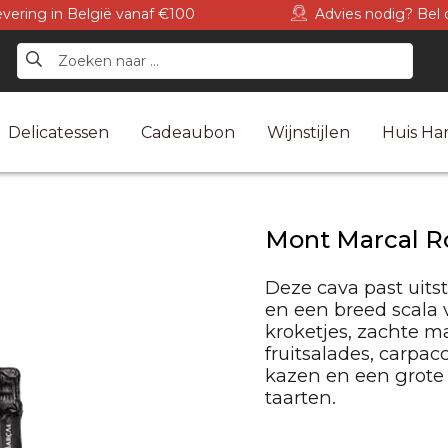
levering in België vanaf €100
Advies nodig? Bel 
Delicatessen
Cadeaubon
Wijnstijlen
Huis Har
Mont Marcal R
Deze cava past uitst
en een breed scala 
kroketjes, zachte ma
fruitsalades, carpac
kazen en een grote
taarten.