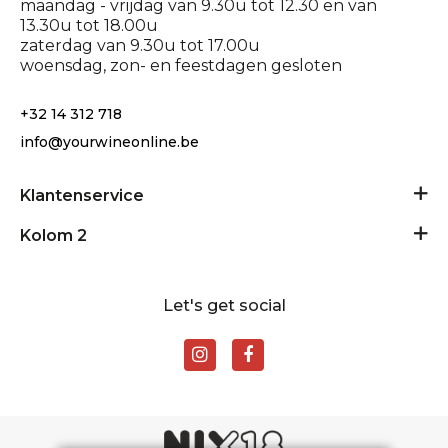
maandag - vrijdag van 9.30u tot 12.30 en van
13.30u tot 18.00u
zaterdag van 9.30u tot 17.00u
woensdag, zon- en feestdagen gesloten
+32 14 312 718
info@yourwineonline.be
Klantenservice
Algemene voorwaarden
Kolom 2
Privacy Policy
24/24 geopend
Disclaimer
Let's get social
Contact
Levering en retour
Rondplein 11 - 2400 Mol
BE0881903511