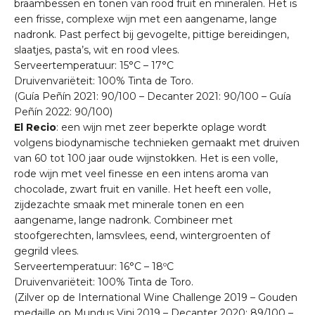
braambessen en tonen van rood fruit en mineralen. Het is
een frisse, complexe wijn met een aangename, lange
nadronk. Past perfect bij gevogelte, pittige bereidingen,
slaatjes, pasta’s, wit en rood vlees.
Serveertemperatuur: 15°C – 17°C
Druivenvariëteit: 100% Tinta de Toro.
(Guía Peñín 2021: 90/100 – Decanter 2021: 90/100 – Guía
Peñín 2022: 90/100)
El Recio
: een wijn met zeer beperkte oplage wordt
volgens biodynamische technieken gemaakt met druiven
van 60 tot 100 jaar oude wijnstokken. Het is een volle,
rode wijn met veel finesse en een intens aroma van
chocolade, zwart fruit en vanille. Het heeft een volle,
zijdezachte smaak met minerale tonen en een
aangename, lange nadronk. Combineer met
stoofgerechten, lamsvlees, eend, wintergroenten of
gegrild vlees.
Serveertemperatuur: 16°C – 18ºC
Druivenvariëteit: 100% Tinta de Toro.
(Zilver op de International Wine Challenge 2019 – Gouden
medaille op Mundus Vini 2019 – Decanter 2020: 89/100 –