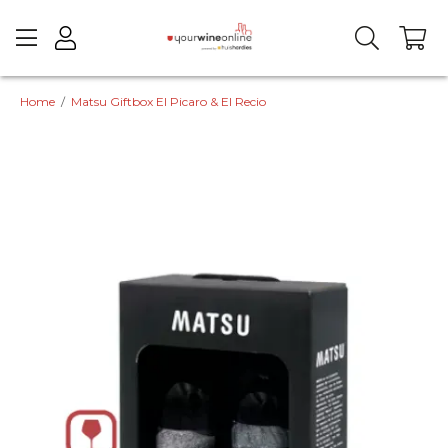
Home
/
Matsu Giftbox El Picaro & El Recio