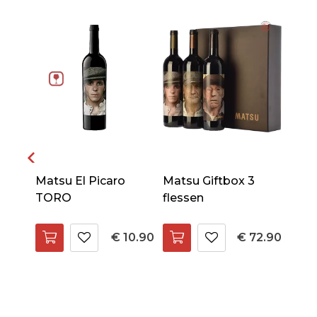
Matsu El Picaro
Matsu Giftbox 3
TORO
flessen
41.90
€ 10.90
€ 72.90